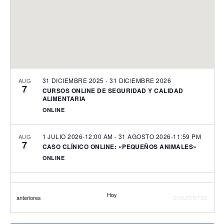
31 DICIEMBRE 2025
-
31 DICIEMBRE 2026
AUG
7
CURSOS ONLINE DE SEGURIDAD Y CALIDAD
ALIMENTARIA
ONLINE
1 JULIO 2026-12:00 AM
-
31 AGOSTO 2026-11:59 PM
AUG
7
CASO CLÍNICO ONLINE: «PEQUEÑOS ANIMALES»
ONLINE
14 SEPTIEMBRE 2026-4:00 PM
-
15 OCTUBRE 2026-
SEP
14
7:00 PM
Hoy
Eventos
EVENTOS
anteriores
SIGUIENTES
CURSO PRÁCTICO: “INTELIGENCIA ARTIFICIAL
PARA VETERINARIOS”
GUILLEM DE CASTRO, 8, VALENCIA
ICOVV