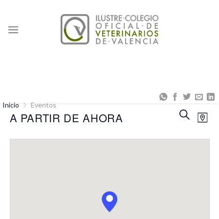
Skip
to
content
Inicio
Eventos
Naveg
Na
BUSCAR
A PARTIR DE AHORA
MAP
de
de
Seleccionar
búsqu
vis
fecha.
y
de
vistas
Eve
de
Event