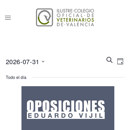
Skip
to
content
Naveg
Na
BUSCAR
2026-07-31
DÍA
de
de
Seleccionar
búsqu
vis
Todo el día
fecha.
y
de
vistas
Eve
de
Event