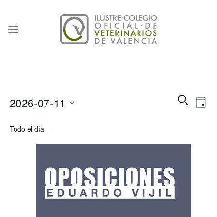
Skip
to
content
Naveg
Na
BUSCAR
2026-07-11
DÍA
de
de
Seleccionar
búsqu
vis
Todo el día
fecha.
y
de
vistas
Eve
de
Event