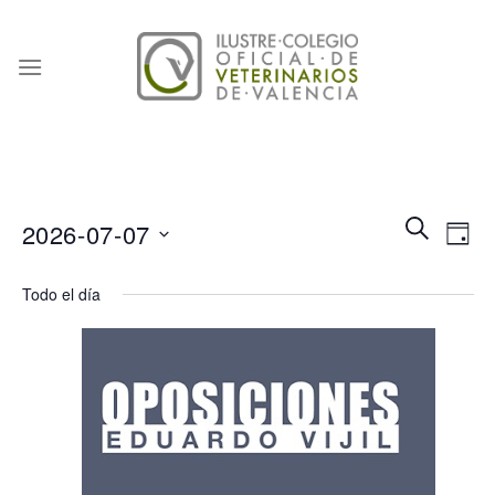
Skip
to
content
Naveg
Na
BUSCAR
2026-07-07
DÍA
de
de
Seleccionar
búsqu
vis
Todo el día
fecha.
y
de
vistas
Eve
de
Event