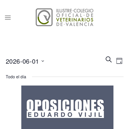
Skip
to
content
Naveg
Na
BUSCAR
2026-06-01
DÍA
de
de
Seleccionar
búsqu
vis
Todo el día
fecha.
y
de
vistas
Eve
de
Event