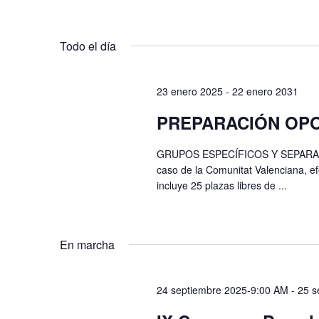
para
de
Seleccionar
la
Eventos
fecha.
palabra
Todo el día
clave.
23 enero 2025
-
22 enero 2031
PREPARACIÓN OPO
GRUPOS ESPECÍFICOS Y SEPARADOS
caso de la Comunitat Valenciana, e
incluye 25 plazas libres de ...
En marcha
24 septiembre 2025-9:00 AM
-
25 s