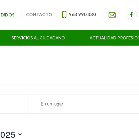
963 990 330
CONTACTO
|
|
|
EDIDOS
SERVICIOS AL CIUDADANO
ACTUALIDAD PROFESIO
Ingresa
Ubicación.
Busca
Eventos
por
025
Ubicación.