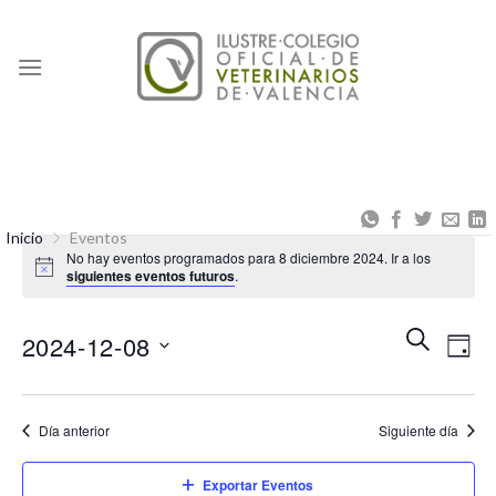
Skip
to
content
Inicio
Eventos
No hay eventos programados para 8 diciembre 2024. Ir a los
siguientes eventos futuros
.
Naveg
Na
BUSCAR
2024-12-08
DÍA
de
de
Seleccionar
búsqu
vis
fecha.
Día anterior
Siguiente día
y
de
vistas
Eve
Exportar Eventos