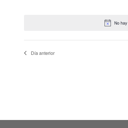
para
de
Seleccionar
la
Eventos
fecha.
palabra
No hay 
clave.
Día anterior