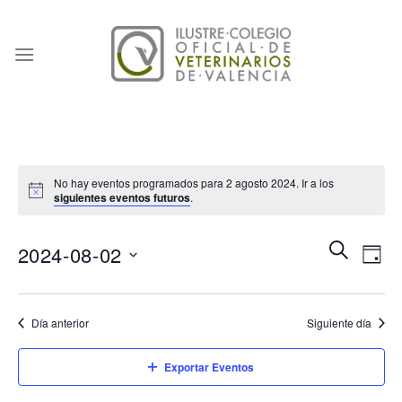
Skip
to
content
No hay eventos programados para 2 agosto 2024. Ir a los
siguientes eventos futuros
.
Naveg
Na
BUSCAR
2024-08-02
DÍA
de
de
Seleccionar
búsqu
vis
fecha.
Día anterior
Siguiente día
y
de
vistas
Eve
Exportar Eventos
de