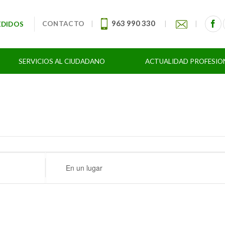
963 990 330
CONTACTO
|
|
|
EDIDOS
SERVICIOS AL CIUDADANO
ACTUALIDAD PROFESIO
Ingresa
Ubicación.
Busca
Eventos
por
Ubicación.