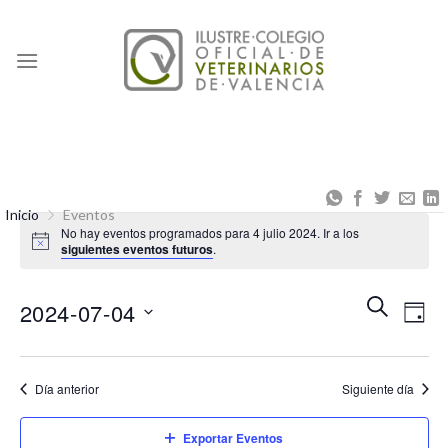
Skip
to
content
Inicio
Eventos
No hay eventos programados para 4 julio 2024. Ir a los
siguientes eventos futuros
.
Naveg
Na
BUSCAR
2024-07-04
DÍA
de
de
Seleccionar
búsqu
vis
fecha.
Día anterior
Siguiente día
y
de
vistas
Eve
Exportar Eventos