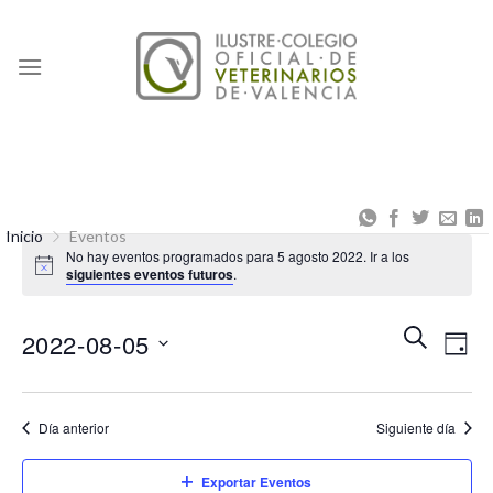
Skip
to
content
Inicio
Eventos
No hay eventos programados para 5 agosto 2022. Ir a los
siguientes eventos futuros
.
Naveg
Na
BUSCAR
2022-08-05
DÍA
de
de
Seleccionar
búsqu
vis
fecha.
Día anterior
Siguiente día
y
de
vistas
Eve
Exportar Eventos