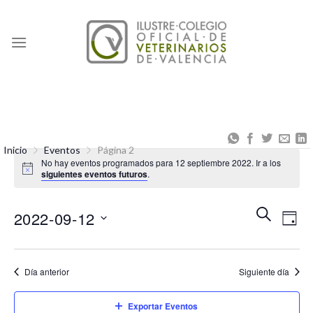
Skip
to
content
Inicio
Eventos
Página 2
No hay eventos programados para 12 septiembre 2022. Ir a los
siguientes eventos futuros
.
Naveg
Na
BUSCAR
2022-09-12
DÍA
de
de
Seleccionar
búsqu
vis
fecha.
Día anterior
Siguiente día
y
de
vistas
Eve
Exportar Eventos