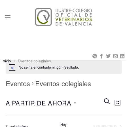
Skip
to
content
Inicio
Eventos colegiales
No se ha encontrado ningún resultado.
Eventos
Eventos colegiales
Naveg
Na
BUSCAR
A PARTIR DE AHORA
LISTA
de
de
Seleccionar
búsqu
vis
fecha.
Hoy
Eventos
EVENTOS
anterior(es)
SIGUIENTE(S)