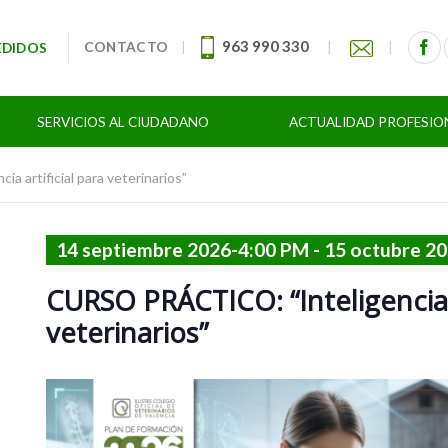
963 990 330
CONTACTO
|
|
|
EDIDOS
SERVICIOS AL CIUDADANO
ACTUALIDAD PROFESIO
 artificial para veterinarios”
14 septiembre 2026-4:00 PM
-
15 octubre 2
CURSO PRÁCTICO: “Inteligencia a
veterinarios”